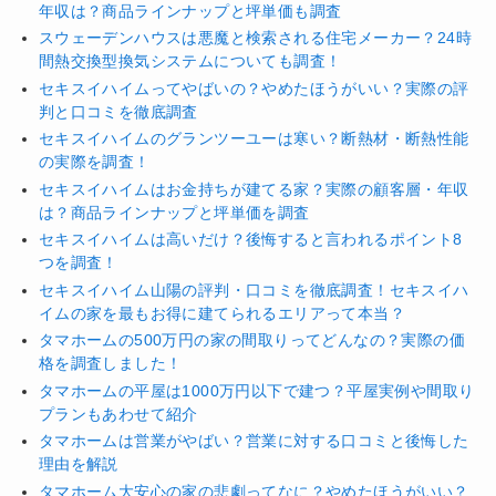
年収は？商品ラインナップと坪単価も調査
スウェーデンハウスは悪魔と検索される住宅メーカー？24時
間熱交換型換気システムについても調査！
セキスイハイムってやばいの？やめたほうがいい？実際の評
判と口コミを徹底調査
セキスイハイムのグランツーユーは寒い？断熱材・断熱性能
の実際を調査！
セキスイハイムはお金持ちが建てる家？実際の顧客層・年収
は？商品ラインナップと坪単価を調査
セキスイハイムは高いだけ？後悔すると言われるポイント8
つを調査！
セキスイハイム山陽の評判・口コミを徹底調査！セキスイハ
イムの家を最もお得に建てられるエリアって本当？
タマホームの500万円の家の間取りってどんなの？実際の価
格を調査しました！
タマホームの平屋は1000万円以下で建つ？平屋実例や間取り
プランもあわせて紹介
タマホームは営業がやばい？営業に対する口コミと後悔した
理由を解説
タマホーム大安心の家の悲劇ってなに？やめたほうがいい？