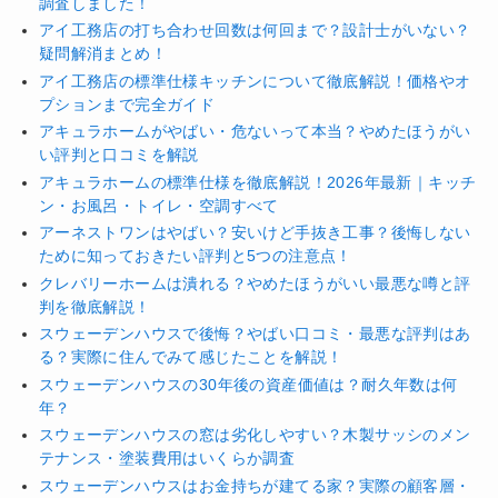
調査しました！
アイ工務店の打ち合わせ回数は何回まで？設計士がいない？
疑問解消まとめ！
アイ工務店の標準仕様キッチンについて徹底解説！価格やオ
プションまで完全ガイド
アキュラホームがやばい・危ないって本当？やめたほうがい
い評判と口コミを解説
アキュラホームの標準仕様を徹底解説！2026年最新｜キッチ
ン・お風呂・トイレ・空調すべて
アーネストワンはやばい？安いけど手抜き工事？後悔しない
ために知っておきたい評判と5つの注意点！
クレバリーホームは潰れる？やめたほうがいい最悪な噂と評
判を徹底解説！
スウェーデンハウスで後悔？やばい口コミ・最悪な評判はあ
る？実際に住んでみて感じたことを解説！
スウェーデンハウスの30年後の資産価値は？耐久年数は何
年？
スウェーデンハウスの窓は劣化しやすい？木製サッシのメン
テナンス・塗装費用はいくらか調査
スウェーデンハウスはお金持ちが建てる家？実際の顧客層・