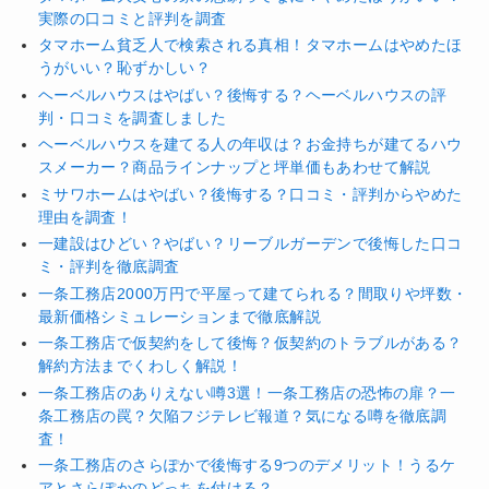
実際の口コミと評判を調査
タマホーム貧乏人で検索される真相！タマホームはやめたほ
うがいい？恥ずかしい？
ヘーベルハウスはやばい？後悔する？ヘーベルハウスの評
判・口コミを調査しました
ヘーベルハウスを建てる人の年収は？お金持ちが建てるハウ
スメーカー？商品ラインナップと坪単価もあわせて解説
ミサワホームはやばい？後悔する？口コミ・評判からやめた
理由を調査！
一建設はひどい？やばい？リーブルガーデンで後悔した口コ
ミ・評判を徹底調査
一条工務店2000万円で平屋って建てられる？間取りや坪数・
最新価格シミュレーションまで徹底解説
一条工務店で仮契約をして後悔？仮契約のトラブルがある？
解約方法までくわしく解説！
一条工務店のありえない噂3選！一条工務店の恐怖の扉？一
条工務店の罠？欠陥フジテレビ報道？気になる噂を徹底調
査！
一条工務店のさらぽかで後悔する9つのデメリット！うるケ
アとさらぽかのどっちを付ける？