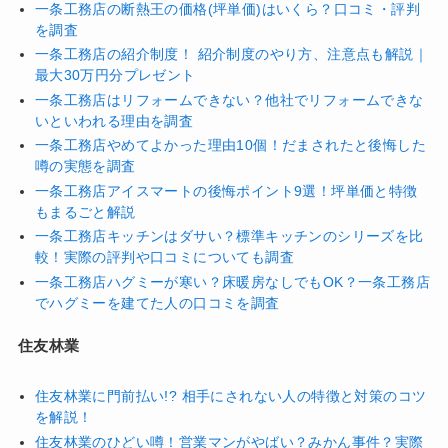
一条工務店の断熱王の価格(坪単価)はいくら？口コミ・評判
を調査
一条工務店の紹介制度！ 紹介制度のやり方、注意点も解説｜
最大30万円分プレゼント
一条工務店はリフォームできない？他社でリフォームできな
いといわれる理由を調査
一条工務店やめてよかった理由10個！だまされたと後悔した
噂の実態を調査
一条工務店アイスマートの後悔ポイント9選！坪単価と特徴
もまるごと解説
一条工務店キッチンはダサい？標準キッチンのシリーズを比
較！実際の評判や口コミについても調査
一条工務店ハグミーが寒い？床暖房なしでもOK？一条工務店
でハグミーを建てた人の口コミを調査
住友林業
住友林業に門前払い!? 相手にされない人の特徴と対策のコツ
を解説！
住友林業のひどい噂！営業マンがやばい？みかん事件？実際