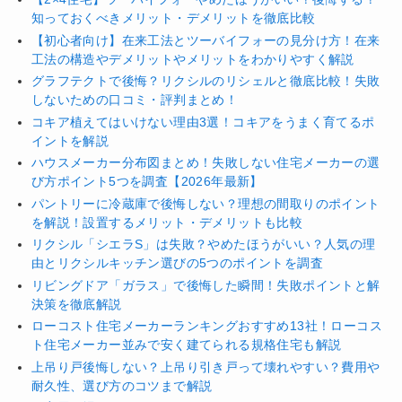
知っておくべきメリット・デメリットを徹底比較
【初心者向け】在来工法とツーバイフォーの見分け方！在来
工法の構造やデメリットやメリットをわかりやすく解説
グラフテクトで後悔？リクシルのリシェルと徹底比較！失敗
しないための口コミ・評判まとめ！
コキア植えてはいけない理由3選！コキアをうまく育てるポ
イントを解説
ハウスメーカー分布図まとめ！失敗しない住宅メーカーの選
び方ポイント5つを調査【2026年最新】
パントリーに冷蔵庫で後悔しない？理想の間取りのポイント
を解説！設置するメリット・デメリットも比較
リクシル「シエラS」は失敗？やめたほうがいい？人気の理
由とリクシルキッチン選びの5つのポイントを調査
リビングドア「ガラス」で後悔した瞬間！失敗ポイントと解
決策を徹底解説
ローコスト住宅メーカーランキングおすすめ13社！ローコス
ト住宅メーカー並みで安く建てられる規格住宅も解説
上吊り戸後悔しない？上吊り引き戸って壊れやすい？費用や
耐久性、選び方のコツまで解説