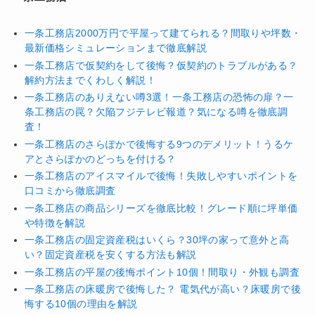
一条工務店2000万円で平屋って建てられる？間取りや坪数・
最新価格シミュレーションまで徹底解説
一条工務店で仮契約をして後悔？仮契約のトラブルがある？
解約方法までくわしく解説！
一条工務店のありえない噂3選！一条工務店の恐怖の扉？一
条工務店の罠？欠陥フジテレビ報道？気になる噂を徹底調
査！
一条工務店のさらぽかで後悔する9つのデメリット！うるケ
アとさらぽかのどっちを付ける？
一条工務店のアイスマイルで後悔！失敗しやすいポイントを
口コミから徹底調査
一条工務店の商品シリーズを徹底比較！グレード順に坪単価
や特徴を解説
一条工務店の固定資産税はいくら？30坪の家って意外と高
い？固定資産税を安くする方法も解説
一条工務店の平屋の後悔ポイント10個！間取り・外観も調査
一条工務店の床暖房で後悔した？ 電気代が高い？床暖房で後
悔する10個の理由を解説