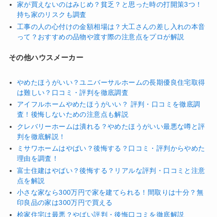
家が買えないのはみじめ？貧乏？と思った時の打開策3つ！
持ち家のリスクも調査
工事の人の心付けの金額相場は？大工さんの差し入れの本音
って？おすすめの品物や渡す際の注意点をプロが解説
その他ハウスメーカー
やめたほうがいい？ユニバーサルホームの長期優良住宅取得
は難しい？口コミ・評判を徹底調査
アイフルホームやめたほうがいい？ 評判・口コミを徹底調
査！後悔しないための注意点も解説
クレバリーホームは潰れる？やめたほうがいい最悪な噂と評
判を徹底解説！
ミサワホームはやばい？後悔する？口コミ・評判からやめた
理由を調査！
富士住建はやばい？後悔する？リアルな評判・口コミと注意
点を解説
小さな家なら300万円で家を建てられる！間取りは十分？無
印良品の家は300万円で買える
桧家住宅は最悪？やばい評判・後悔口コミを徹底解説