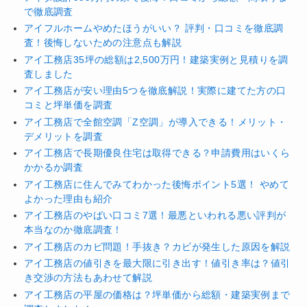
で徹底調査
アイフルホームやめたほうがいい？ 評判・口コミを徹底調
査！後悔しないための注意点も解説
アイ工務店35坪の総額は2,500万円！建築実例と見積りを調
査しました
アイ工務店が安い理由5つを徹底解説！実際に建てた方の口
コミと坪単価を調査
アイ工務店で全館空調「Z空調」が導入できる！メリット・
デメリットを調査
アイ工務店で長期優良住宅は取得できる？申請費用はいくら
かかるか調査
アイ工務店に住んでみてわかった後悔ポイント5選！ やめて
よかった理由も紹介
アイ工務店のやばい口コミ7選！最悪といわれる悪い評判が
本当なのか徹底調査！
アイ工務店のカビ問題！手抜き？カビが発生した原因を解説
アイ工務店の値引きを最大限に引き出す！値引き率は？値引
き交渉の方法もあわせて解説
アイ工務店の平屋の価格は？坪単価から総額・建築実例まで