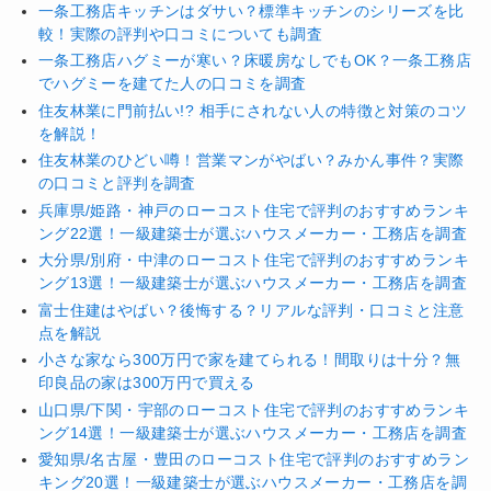
一条工務店キッチンはダサい？標準キッチンのシリーズを比
較！実際の評判や口コミについても調査
一条工務店ハグミーが寒い？床暖房なしでもOK？一条工務店
でハグミーを建てた人の口コミを調査
住友林業に門前払い!? 相手にされない人の特徴と対策のコツ
を解説！
住友林業のひどい噂！営業マンがやばい？みかん事件？実際
の口コミと評判を調査
兵庫県/姫路・神戸のローコスト住宅で評判のおすすめランキ
ング22選！一級建築士が選ぶハウスメーカー・工務店を調査
大分県/別府・中津のローコスト住宅で評判のおすすめランキ
ング13選！一級建築士が選ぶハウスメーカー・工務店を調査
富士住建はやばい？後悔する？リアルな評判・口コミと注意
点を解説
小さな家なら300万円で家を建てられる！間取りは十分？無
印良品の家は300万円で買える
山口県/下関・宇部のローコスト住宅で評判のおすすめランキ
ング14選！一級建築士が選ぶハウスメーカー・工務店を調査
愛知県/名古屋・豊田のローコスト住宅で評判のおすすめラン
キング20選！一級建築士が選ぶハウスメーカー・工務店を調