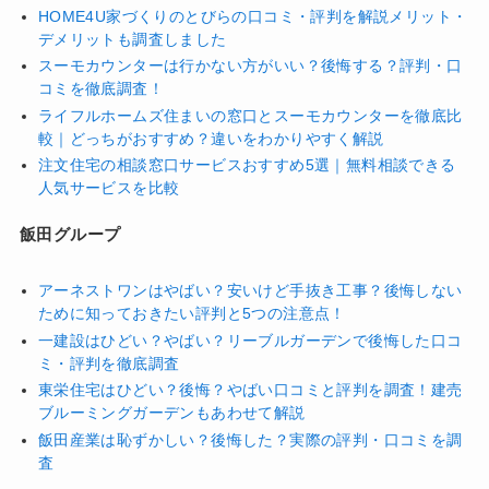
HOME4U家づくりのとびらの口コミ・評判を解説メリット・
デメリットも調査しました
スーモカウンターは行かない方がいい？後悔する？評判・口
コミを徹底調査！
ライフルホームズ住まいの窓口とスーモカウンターを徹底比
較｜どっちがおすすめ？違いをわかりやすく解説
注文住宅の相談窓口サービスおすすめ5選｜無料相談できる
人気サービスを比較
飯田グループ
アーネストワンはやばい？安いけど手抜き工事？後悔しない
ために知っておきたい評判と5つの注意点！
一建設はひどい？やばい？リーブルガーデンで後悔した口コ
ミ・評判を徹底調査
東栄住宅はひどい？後悔？やばい口コミと評判を調査！建売
ブルーミングガーデンもあわせて解説
飯田産業は恥ずかしい？後悔した？実際の評判・口コミを調
査