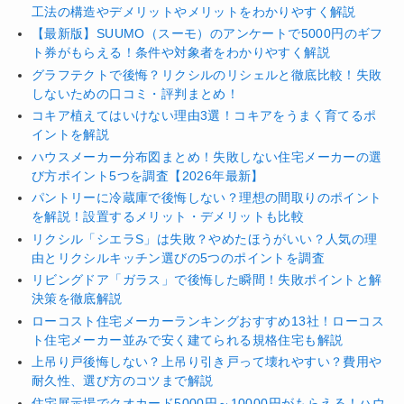
工法の構造やデメリットやメリットをわかりやすく解説
【最新版】SUUMO（スーモ）のアンケートで5000円のギフ
ト券がもらえる！条件や対象者をわかりやすく解説
グラフテクトで後悔？リクシルのリシェルと徹底比較！失敗
しないための口コミ・評判まとめ！
コキア植えてはいけない理由3選！コキアをうまく育てるポ
イントを解説
ハウスメーカー分布図まとめ！失敗しない住宅メーカーの選
び方ポイント5つを調査【2026年最新】
パントリーに冷蔵庫で後悔しない？理想の間取りのポイント
を解説！設置するメリット・デメリットも比較
リクシル「シエラS」は失敗？やめたほうがいい？人気の理
由とリクシルキッチン選びの5つのポイントを調査
リビングドア「ガラス」で後悔した瞬間！失敗ポイントと解
決策を徹底解説
ローコスト住宅メーカーランキングおすすめ13社！ローコス
ト住宅メーカー並みで安く建てられる規格住宅も解説
上吊り戸後悔しない？上吊り引き戸って壊れやすい？費用や
耐久性、選び方のコツまで解説
住宅展示場でクオカード5000円～10000円がもらえる！ハウ