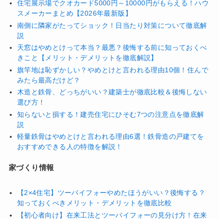
住宅展示場でクオカード5000円～10000円がもらえる！ハウ
スメーカーまとめ【2026年最新版】
南側に隣家がたってショック！日当たり対策について徹底解
説
天窓はやめとけって本当？最悪？後悔する前に知っておくべ
きこと【メリット・デメリットを徹底解説】
旗竿地は恥ずかしい？やめとけと言われる理由10個！住んで
みたら最高だけど？
木造と鉄骨、どっちがいい？建築士が徹底比較＆後悔しない
選び方！
知らないと損する！建売住宅にひそむ7つの注意点を徹底解
説
軽量鉄骨はやめとけと言われる理由6選！鉄骨造の戸建てを
おすすめできる人の特徴を解説！
家づくり情報
【2×4住宅】ツーバイフォーやめたほうがいい？後悔する？
知っておくべきメリット・デメリットを徹底比較
【初心者向け】在来工法とツーバイフォーの見分け方！在来