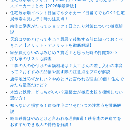
スメーカーまとめ【2026年最新版】
住宅展示場イベント目当てやクオカード目当てでもOK？住宅
展示場を見に行く時の注意点！
南側に隣家がたってショック！日当たり対策について徹底解
説
天窓はやめとけって本当？最悪？後悔する前に知っておくべ
きこと【メリット・デメリットを徹底解説】
家が買えないのはみじめ？貧乏？と思った時の打開策3つ！
持ち家のリスクも調査
工事の人の心付けの金額相場は？大工さんの差し入れの本音
って？おすすめの品物や渡す際の注意点をプロが解説
旗竿地は恥ずかしい？やめとけと言われる理由10個！住んで
みたら最高だけど？
木造と鉄骨、どっちがいい？建築士が徹底比較＆後悔しない
選び方！
知らないと損する！建売住宅にひそむ7つの注意点を徹底解
説
軽量鉄骨はやめとけと言われる理由6選！鉄骨造の戸建てを
おすすめできる人の特徴を解説！