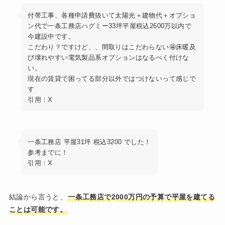
付帯工事、各種申請費抜いて太陽光＋建物代＋オプショ
ン代で一条工務店ハグミー33坪平屋税込2600万以内で
今建設中です。
こだわり？ですけど、、間取りはこだわらない🤩床暖及
び壊れやすい電気製品系オプションはなるべく付けな
い。
現在の賃貸で困ってる部分以外ではつけないって感じで
す
引用：X
一条工務店 平屋31坪 税込3200 でした！
参考までに！
引用：X
結論から言うと、
一条工務店で2000万円の予算で平屋を建てる
ことは可能です。