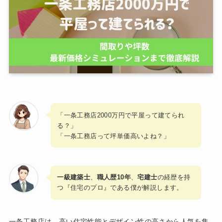
「一条工務店2000万円で平屋って建てられ
る？」
「一条工務店って坪単価高いよね？」
一級建築士
、
職人歴10年
、
宅建士
の経歴を持
つ『住宅のプロ』である僕が解説します。
一条工務店は、高い住宅性能とデザイン性の高さから人気を集