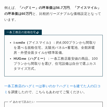
例えば、
「ハグミー」の坪単価は56.7万円
、
「アイスマイル」
の坪単価は60万円
と、比較的リーズナブルな価格設定となって
います。
一条工務店の規格住宅
i-smile（
アイスマイル
）
：約4,000プランから間取り
を選べる規格住宅。太陽光パネル+蓄電池、全館床暖
房・外壁全面タイルが標準装備。
HUGme（ハグミー）
：一条工務店最安値の商品。100
プランから間取りを選び、住宅設備は自分で選ぶカス
タマイズ方式。
一条工務店のハグミーは寒いのか？ハグミーを建てた人の口コ
ミ
を調査したので、こちらもあわせてご覧ください。
あわせて読みたい