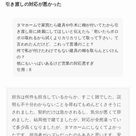
引き渡しの対応が悪かった
タマホームで家買たら建具や巾木に糊が付いてたから引
き渡し前に綺麗にしてほしいと伝えたら「乾いたらポロ
ポロ取れるから拭くよりカリカリして取って下さい」て
言われたんだけど、これって普通のこと？
何で私が付けたわけでもない建具の糊を取らんといけん
の？
他にもいっぱいあるけど営業の対応悪すぎ
引用：X
担当は何件も担当しているからか、すごく雑でした。説
明も不十分わからないことを尋ねてもめんどくさそうに
されました。契約だけは急かされるし、気分が悪くて辞
めました。結局他で建てましたが、対応が全然違ってい
て多少高くなりましたが、タマホームにしなくてよかっ
たです。担当者がハズレだったのもあると思います。安