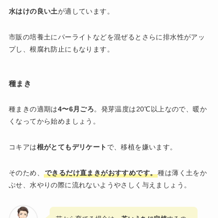
水はけの良い土
が適しています。
市販の培養土にパーライトなどを混ぜるとさらに排水性がアッ
プし、根腐れ防止にもなります。
種まき
種まきの適期は
4〜6月ごろ
。発芽温度は20℃以上なので、暖か
くなってから始めましょう。
コキアは
根がとてもデリケート
で、移植を嫌います。
そのため、
できるだけ直まきがおすすめです。
種は薄く土をか
ぶせ、水やりの際に流れないようやさしく与えましょう。