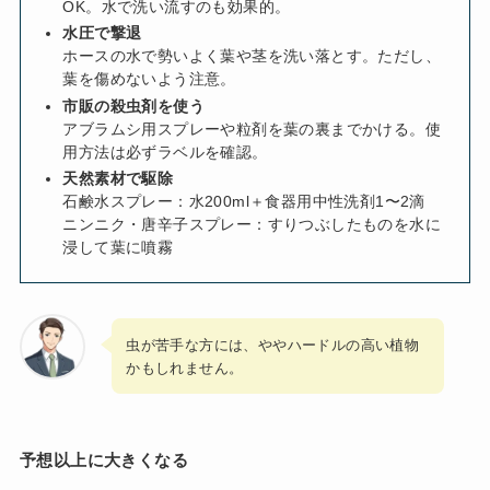
OK。水で洗い流すのも効果的。
水圧で撃退
ホースの水で勢いよく葉や茎を洗い落とす。ただし、
葉を傷めないよう注意。
市販の殺虫剤を使う
アブラムシ用スプレーや粒剤を葉の裏までかける。使
用方法は必ずラベルを確認。
天然素材で駆除
石鹸水スプレー：水200ml＋食器用中性洗剤1〜2滴
ニンニク・唐辛子スプレー：すりつぶしたものを水に
浸して葉に噴霧
虫が苦手な方には、ややハードルの高い植物
かもしれません。
予想以上に大きくなる