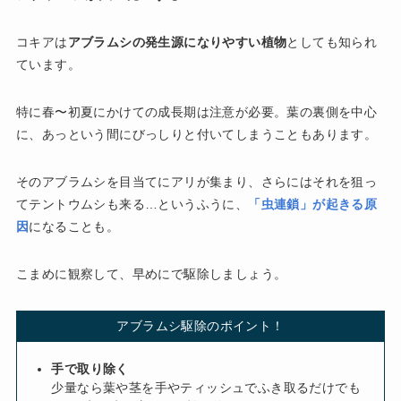
コキアは
アブラムシの発生源になりやすい植物
としても知られ
ています。
特に春〜初夏にかけての成長期は注意が必要。葉の裏側を中心
に、あっという間にびっしりと付いてしまうこともあります。
そのアブラムシを目当てにアリが集まり、さらにはそれを狙っ
てテントウムシも来る…というふうに、
「虫連鎖」が起きる原
因
になることも。
こまめに観察して、早めにで駆除しましょう。
アブラムシ駆除のポイント！
手で取り除く
少量なら葉や茎を手やティッシュでふき取るだけでも