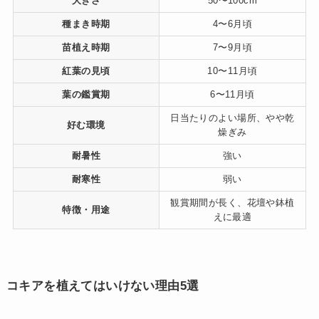
大きさ
50〜100cm
種まき時期
4〜6月頃
苗植え時期
7〜9月頃
紅葉の見頃
10〜11月頃
葉の鑑賞期
6〜11月頃
日当たりのよい場所、やや乾
好む環境
燥ぎみ
耐暑性
強い
耐寒性
弱い
観賞期間が長く、花壇や鉢植
特徴・用途
えに最適
コキアを植えてはいけない理由5選