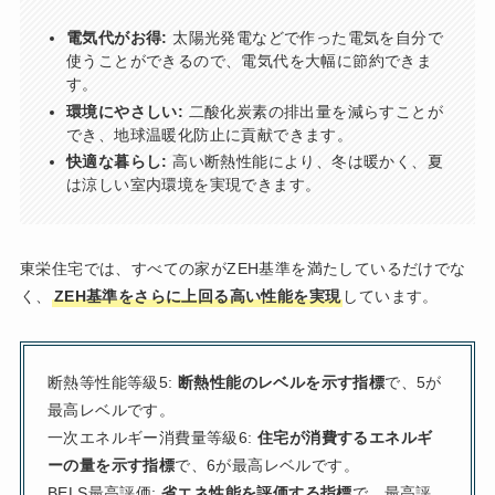
電気代がお得:
太陽光発電などで作った電気を自分で
使うことができるので、電気代を大幅に節約できま
す。
環境にやさしい:
二酸化炭素の排出量を減らすことが
でき、地球温暖化防止に貢献できます。
快適な暮らし:
高い断熱性能により、冬は暖かく、夏
は涼しい室内環境を実現できます。
東栄住宅では、すべての家がZEH基準を満たしているだけでな
く、
ZEH基準をさらに上回る高い性能を実現
しています。
断熱等性能等級5:
断熱性能のレベルを示す指標
で、5が
最高レベルです。
一次エネルギー消費量等級6:
住宅が消費するエネルギ
ーの量を示す指標
で、6が最高レベルです。
BELS最高評価:
省エネ性能を評価する指標
で、最高評