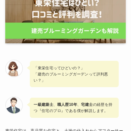
「東栄住宅ってひどいの？」
「建売のブルーミングガーデンって評判悪
い？」
一級建築士
、
職人歴10年
、
宅建士
の経歴を持
つ『住宅のプロ』である僕が解説します。
東栄住宅は、高品質な住宅と、土地の仕入れからアフターサー