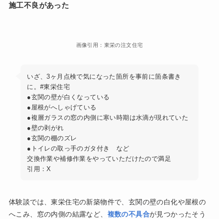
施工不良があった
画像引用：東栄の注文住宅
いざ、3ヶ月点検で気になった箇所を事前に箇条書き
に。#東栄住宅
●玄関の壁が白くなっている
●屋根がへしゃげている
●複層ガラスの窓の内側に寒い時期は水滴が現れていた
●壁の剥がれ
●玄関の棚のズレ
●トイレの取っ手のガタ付き など
交換作業や補修作業をやっていただけたので満足
引用：X
体験談では、東栄住宅の新築物件で、玄関の壁の白化や屋根の
へこみ、窓の内側の結露など、
複数の不具合
が見つかったそう