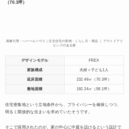
（70.3坪）
画像引用：へーベルハウス｜注文住宅の実例・くらし方・商品 ｜ アウトドアリ
ビングのある家
デザインモデル
FREX
家族構成
夫婦＋子ども1人
延床面積
232.49㎡（70.3坪）
敷地面積
192.24㎡（58.1坪）
住宅密集地という立地条件から、プライバシーを確保しつつ、
明るく開放的な住まいを求めていたそうです。
そこで採用されたのが、家の中心に中庭を設けるという設計で