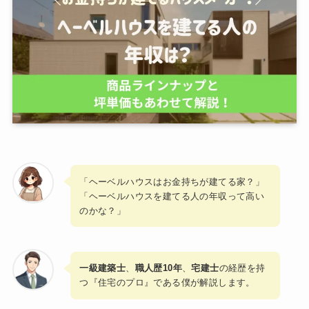
「ヘーベルハウスはお金持ちが建てる家？」
「ヘーベルハウスを建てる人の年収って高い
のかな？」
一級建築士
、
職人歴10年
、
宅建士
の経歴を持
つ『住宅のプロ』である僕が解説します。