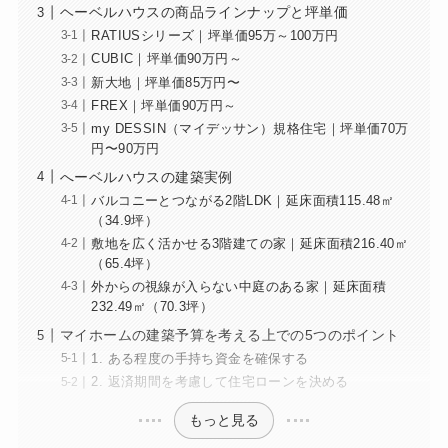
ヘーベルハウスの商品ラインナップと坪単価
RATIUSシリーズ｜坪単価95万～100万円
CUBIC｜坪単価90万円～
新大地｜坪単価85万円〜
FREX｜坪単価90万円～
my DESSIN（マイデッサン）規格住宅｜坪単価70万
円〜90万円
へーベルハウスの建築実例
バルコニーとつながる2階LDK｜延床面積115.48㎡
（34.9坪）
敷地を広く活かせる3階建ての家｜延床面積216.40㎡
（65.4坪）
外からの視線が入らない中庭のある家｜延床面積
232.49㎡（70.3坪）
マイホームの建築予算を考える上での5つのポイント
1. ある程度の手持ち資金を確保する
2. 返済期間を考慮して住宅ローンを決める
もっと見る