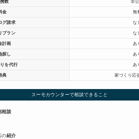
携数
非
料金
無
ログ請求
な
りプラン
な
金計画
あ
地探し
あ
りを代行
あ
特典
家づくり応
スーモカウンターで相談できること
別相談
店の
紹介