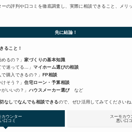
ターの評判や口コミを徹底調査し、実際に相談できること、メリ
先に結論！
きること！
始めるの？」
家づくりの基本知識
てで迷ってる…」
マイホーム選びの相談
入で購入できるの？」
FP相談
いけそう？」
住宅ローン・予算相談
ーがいいの？」
ハウスメーカー選び
など
切なし
で
なんでも相談できる
ので、ぜひ活用してみてくださいね
モカウンター
スーモカウ
い口コミ
悪い口