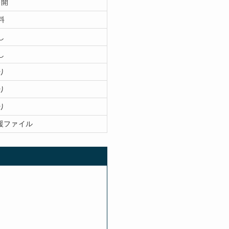
公開
料
し
し
り
り
り
援ファイル