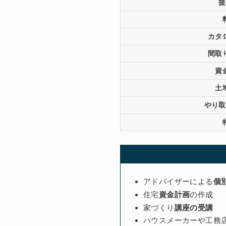
提
カタ
間取
資
土
やり取
アドバイザーによる
個
住宅
資金計画
の作成
家づくり
講座の受講
ハウスメーカーや工務