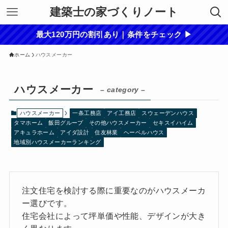
建築士の家づくりノート
最大120万円の割引あり｜条件をチェック ▶
ホーム
ハウスメーカー
ハウスメーカー
– category –
ハウスメーカー
一条工務店
アイ工務店
スウェーデンハウス
タマホーム
飯田グループ
その他ハウスメーカー
セキスイハイム
アキュラホーム
アイダ設計
住友林業
ヘーベルハウス
地域別ハウスメーカーランキング
注文住宅を検討する際に重要なのがハウスメーカ
ー選びです。
住宅会社によって坪単価や性能、デザインが大き