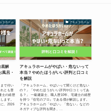
ュラホーム
アキュラホーム
徹底解
アキュラホームがやばい・危ないって
お風呂・
本当？やめたほうがいい評判と口コミ
を解説
こまで付い
「アキュラホーム、やばいって聞くけど危ない
それとも普
の？」「やめたほうがいい評判や口コミってあ
建士の経歴
る？」 一級建築士、職人歴10年、宅建士の経歴
説します。
を持つ『住宅のプロ』である僕が解説します。
、2026
アキュラホームの「やばい」「危ない」などの
ネガティブな評判を聞き、...